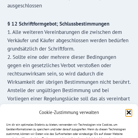
ausgeschlossen
§ 12 Schriftformgebot; Schlussbestimmungen
1. Alle weiteren Vereinbarungen die zwischen dem
Verkäufer und Käufer abgeschlossen werden bedürfen
grundsätzlich der Schriftform.
2. Sollte eine oder mehrere dieser Bedingungen
gegen ein gesetzliches Verbot verstoßen oder
rechtsunwirksam sein, so wird dadurch die
Wirksamkeit der übrigen Bestimmungen nicht berührt.
Anstelle der ungültigen Bestimmung und bei
Vorliegen einer Regelungslücke soll das als vereinbart
gelten, was unter Berücksichtigung der übrigen
Cookie-Zustimmung verwalten
Geschäftsbedingungen dem wirtschaftlichen Interesse
und dem mutmaßlichen Willen der
Um dir ein optimales Erlebnis zu bieten, verwenden wir Technologien wie Cookies, um
Geräteinformationen zu speichern und/oder darauf zuzugreifen. Wenn du diesen Technologien
Vertragsschließenden am ehesten entsprochen hätte.
zustimmst, können wir Daten wie das Surfverhalten oder eindeutige IDs auf dieser Website