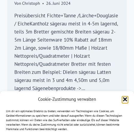
Von
Christoph
26. Juni 2024
Preisübersicht Fichte+Tanne /Lärche+Douglasie
/ EicheKantholz sägerau meist in 4-5m lagernd,
teils 3m Bretter gemischte Breiten sägerau 2-
5m Länge Seitenware 10% Rabatt auf 18mm
2m Länge, sowie 18/80mm Maße | Holzart
Nettopreis/Quadratmeter | Holzart
Nettopreis/Quadratmeter Bretter mit festen
Breiten zum Beispiel: Dielen sägerau Latten
sägerau meist in 3 und 4m 4,50m und 5,0m
lagernd Sägenebenprodukte ->…
Cookie-Zustimmung verwalten
SCHNITTHOLZ
WEITERLESEN
SÄGERAU
Um dir ein optimales Erlebnis zu bieten, verwenden wir Technologien wie Cookies, um
SÄGEWERK
Geräteinformationen zu speichern und/oder darauf zuzugreifen. Wenn du diesen Technologien
MÜLLER
zustimmst, können wir Daten wie das Surfverhalten oder eindeutige IDs auf dieser Website
verarbeiten. Wenn du deine Zustimmung nicht erteilst oder zurückziehst, können bestimmte
Merkmale und Funktionen beeinträchtigt werden.